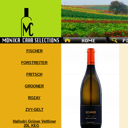
FISCHER
FORSTREITER
FRITSCH
GROONER
ROZAY
ZVY-GELT
Hallodri Grüner Veltliner
20L KEG