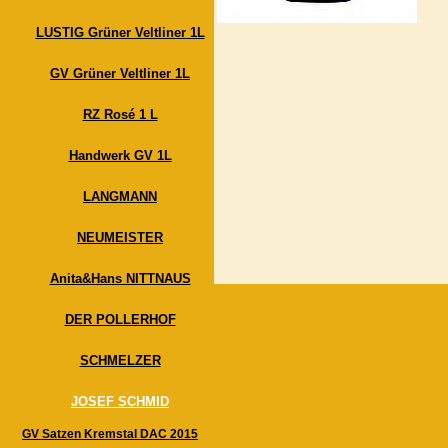
LUSTIG Grüner Veltliner 1L
GV Grüner Veltliner 1L
RZ Rosé 1 L
Handwerk GV 1L
LANGMANN
NEUMEISTER
Anita&Hans NITTNAUS
DER POLLERHOF
SCHMELZER
JOSEF SCHMID
GV Satzen Kremstal DAC 2015