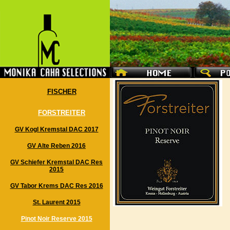
FISCHER
FORSTREITER
GV Kogl Kremstal DAC 2017
GV Alte Reben 2016
GV Schiefer Kremstal DAC Res
2015
GV Tabor Krems DAC Res 2016
St. Laurent 2015
Pinot Noir Reserve 2015