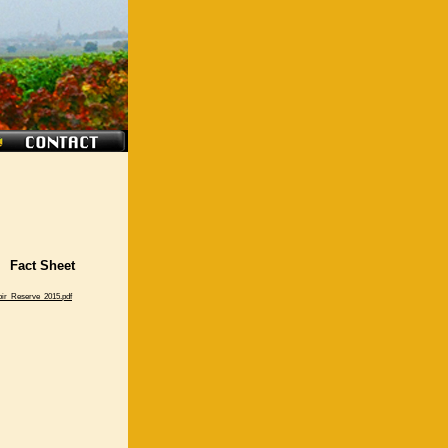
Fact Sheet
oir_Reserve_2015.pdf