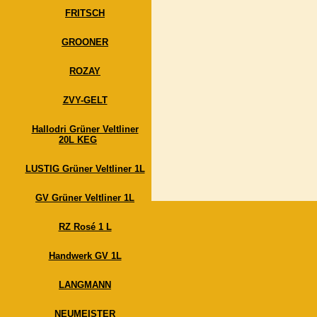
FRITSCH
GROONER
ROZAY
ZVY-GELT
Hallodri Grüner Veltliner
20L KEG
LUSTIG Grüner Veltliner 1L
GV Grüner Veltliner 1L
RZ Rosé 1 L
Handwerk GV 1L
LANGMANN
NEUMEISTER