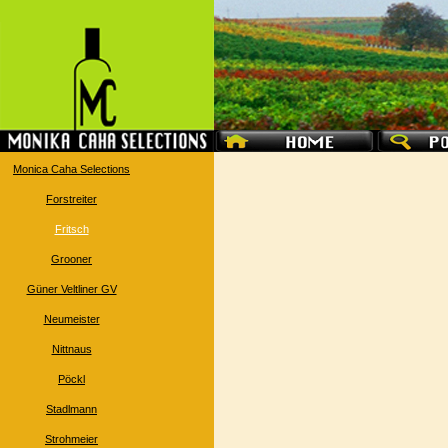
Monica Caha Selections
Forstreiter
Fritsch
Grooner
Güner Veltliner GV
Neumeister
Nittnaus
Pöckl
Stadlmann
Strohmeier