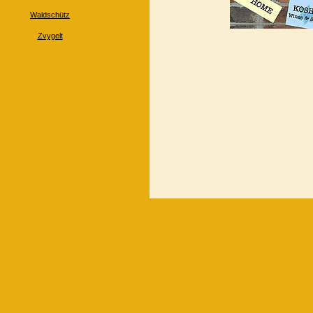
Waldschütz
Zvygelt