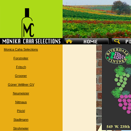
Monica Caha Selections
Forstreiter
Fritsch
Grooner
Güner Veltliner GV
Neumeister
Nittnaus
Pöckl
Stadlmann
Strohmeier